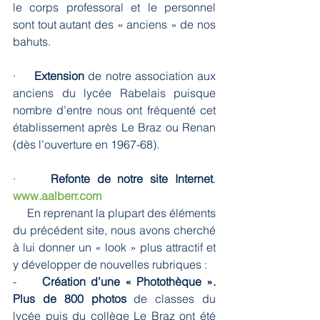
le corps professoral et le personnel 
sont tout autant des « anciens » de nos 
bahuts.
·     
Extension
 de notre association aux 
anciens du lycée Rabelais puisque 
nombre d’entre nous ont fréquenté cet 
établissement après Le Braz ou Renan 
(dès l’ouverture en 1967-68).
·     
Refonte de notre site Internet
.      
www.aalberr.com
     En reprenant la plupart des éléments 
du précédent site, nous avons cherché 
à lui donner un « look » plus attractif et 
y développer de nouvelles rubriques :
-     
Création d’une « Photothèque ». 
Plus de 800 photos
 de classes du 
lycée puis du collège Le Braz ont été 