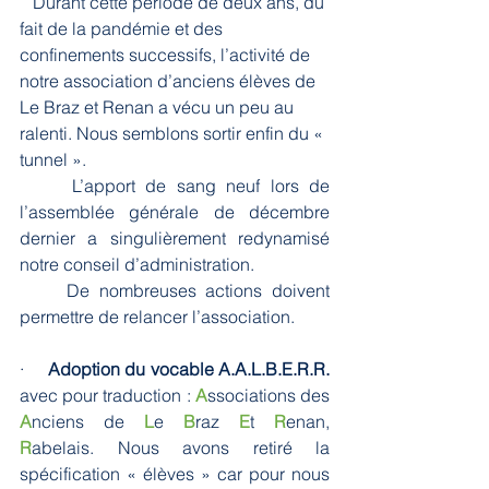
   Durant cette période de deux ans, du 
fait de la pandémie et des 
confinements successifs, l’activité de 
notre association d’anciens élèves de 
Le Braz et Renan a vécu un peu au 
ralenti. Nous semblons sortir enfin du « 
tunnel ».
     L’apport de sang neuf lors de 
l’assemblée générale de décembre 
dernier a singulièrement redynamisé 
notre conseil d’administration. 
     De nombreuses actions doivent 
permettre de relancer l’association.
·    
 Adoption du vocable A.A.L.B.E.R.R.
avec pour traduction : 
A
ssociations des 
A
nciens de 
L
e 
B
raz 
E
t 
R
enan, 
R
abelais. Nous avons retiré la 
spécification « élèves » car pour nous 