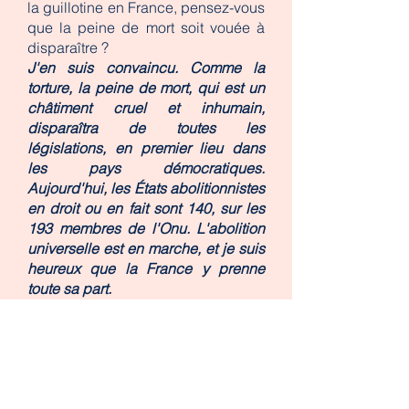
la guillotine en France, pensez-vous
que la peine de mort soit vouée à
disparaître ?
J'en suis convaincu. Comme la
torture, la peine de mort, qui est un
châtiment cruel et inhumain,
disparaîtra de toutes les
législations, en premier lieu dans
les pays démocratiques.
Aujourd'hui, les États abolitionnistes
en droit ou en fait sont 140, sur les
193 membres de l'Onu. L'abolition
universelle est en marche, et je suis
heureux que la France y prenne
toute sa part.
Avec la montée des extrêmes
droites en France et en Europe,
l'abolition de la peine de mort est-
elle menacée ?
L'Europe est le seul continent qui a