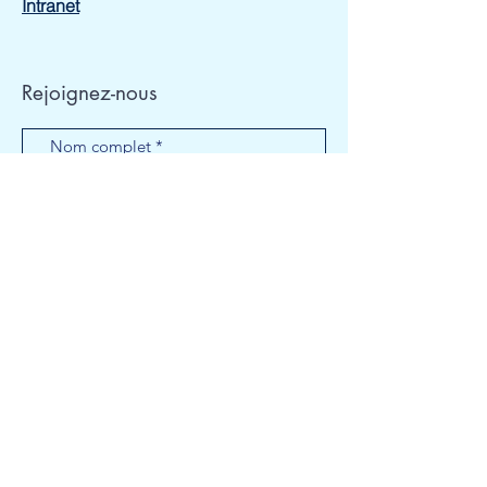
Intranet
Rejoignez-nous
Envoyer
J’accepte les termes et conditions
Liens utiles
:
Collège Anatole Le Braz
Lycée Ernest Renan